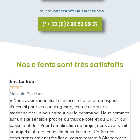
Si vous souhaitez en savoir plus appelez-nous
+ 33 (0)2 98 53 99 37
Nos clients sont très satisfaits
Eric Le Bour





Maire de Plouescat
jet
« Nous avions identifié la nécessité de créer un espace
« 
la
d’accueil pour les camping-cars, car ces derniers
op
s
stationnaient un peu partout sur la commune. Nous sommes
dé
sur un site sensible proche du trait de côte et du GR 34 qui
pou
ème
passe à 500m. Pour la réalisation du projet, nous avons fait
co
ins
un appel d’offre et consulté deux faiseurs. L’offre des
Or
concurrents étaient très figée, contrairement à Aireservices
d’A