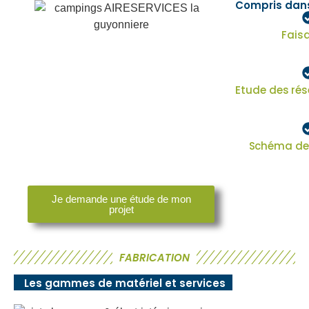
Compris dans
Faisa
te
Etude des rés
te
Schéma de 
te
Je demande une étude de mon
projet
FABRICATION
Les gammes de matériel et services