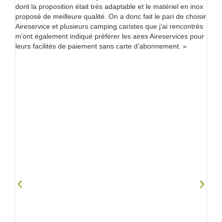
dont la proposition était très adaptable et le matériel en inox
inf
proposé de meilleure qualité. On a donc fait le pari de choisir
de
Aireservice et plusieurs camping caristes que j’ai rencontrés
en
m’ont également indiqué préférer les aires Aireservices pour
ges
leurs facilités de paiement sans carte d’abonnement. »
ch
ns
ref
 Je
Ai
 de
qui
pa