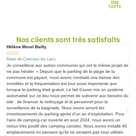
des
tarifs
texte
Nos clients sont très satisfaits
Hélène Morel Bailly
N






Maire de Clairvaux les Lacs
D
Je conseillerai aux autres communes qui ont le même projet de
«
ne pas hésiter. « Depuis que le parking de la plage de la
a
commune est payant, nous avons constaté une baisse des
l
incivilités et la fréquentation est tout aussi importante que
o
lorsque le parking était gratuit. Le fait d’avoir mis un système
s
t
automatisé sur ce lieu nous permet de subvenir aux besoins du
e
site : de financer le nettoyage et le personnel pour la
r
surveillance de la baignade. Nous avons amorti les
f
investissements du parking après d’un an d’exploitation. Pour
p
l’aire de camping-car ouverte en aout 2024, nous avons un
a
retour très positif des camping caristes. Nous avons installé 45
o
emplacements en pensant qu’ils ne seraient pas tous utilisés
p