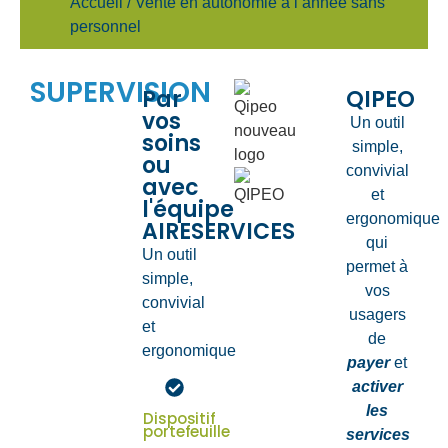
Accueil / Vente en autonomie à l’année sans
personnel
SUPERVISION
Par
QIPEO
vos
Un outil
soins
simple,
ou
convivial
avec
et
l'équipe
ergonomique
AIRESERVICES
qui
Un outil
permet à
simple,
vos
convivial
usagers
et
de
ergonomique
payer
et
activer
les
Dispositif
portefeuille
services